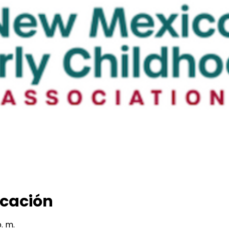
icación
. m.