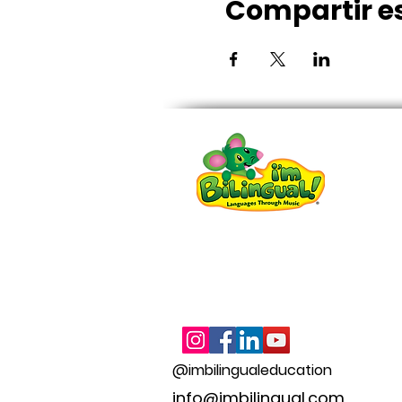
Compartir e
@imbilingualeducation
info@imbilingual.com