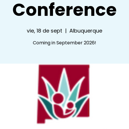
Conference
vie, 18 de sept
  |  
Albuquerque
Coming in September 2026!